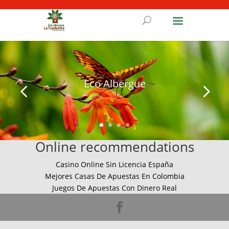
Eco Albergue
Online recommendations
Casino Online Sin Licencia España
Mejores Casas De Apuestas En Colombia
Juegos De Apuestas Con Dinero Real