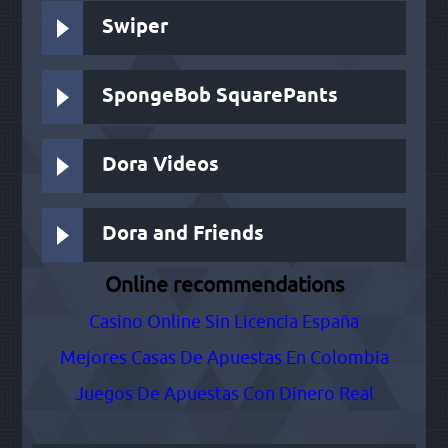
Swiper
SpongeBob SquarePants
Dora Videos
Dora and Friends
Online recommendations
Casino Online Sin Licencia España
Mejores Casas De Apuestas En Colombia
Juegos De Apuestas Con Dinero Real