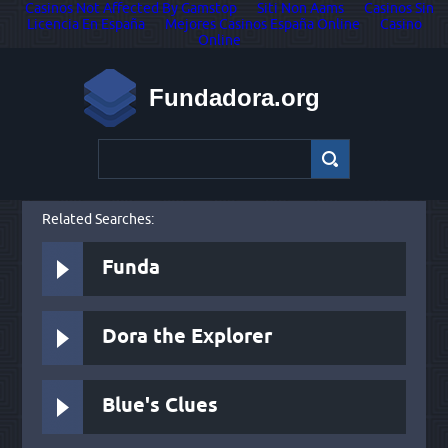
Casinos Not Affected By Gamstop
Siti Non Aams
Casinos Sin
Licencia En España
Mejores Casinos España Online
Casino
Online
Fundadora.org
Related Searches:
Funda
Dora the Explorer
Blue's Clues